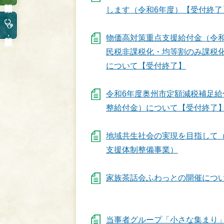
します（令和6年度）【受付終了
物価高対策重点支援給付金（令和
民税非課税化・均等割のみ課税
について【受付終了】
令和6年度奥州市定額減税補足給
整給付金）について【受付終了
地域共生社会の実現を目指して
支援体制整備事業）
家族茶話会ふわっとの開催につ
当事者グループ「小さな集まり