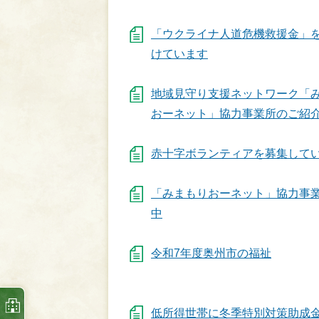
「ウクライナ人道危機救援金」
けています
地域見守り支援ネットワーク「
おーネット」協力事業所のご紹
赤十字ボランティアを募集して
「みまもりおーネット」協力事
中
令和7年度奥州市の福祉
低所得世帯に冬季特別対策助成