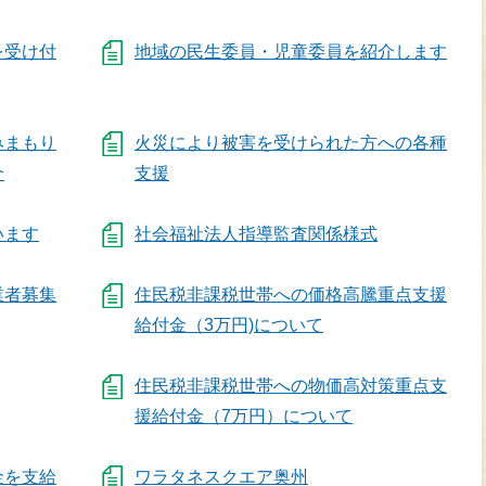
を受け付
地域の民生委員・児童委員を紹介します
みまもり
火災により被害を受けられた方への各種
介
支援
います
社会福祉法人指導監査関係様式
業者募集
住民税非課税世帯への価格高騰重点支援
給付金（3万円)について
住民税非課税世帯への物価高対策重点支
援給付金（7万円）について
金を支給
ワラタネスクエア奥州