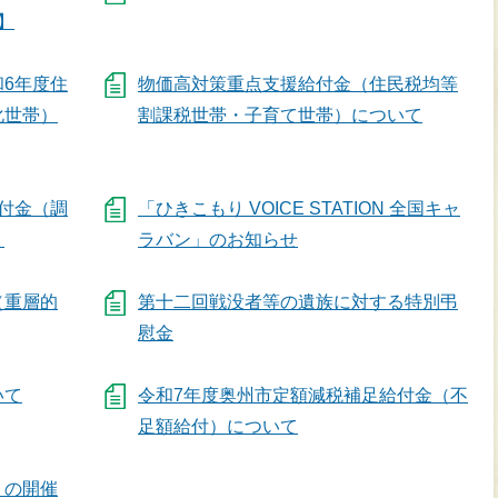
】
6年度住
物価高対策重点支援給付金（住民税均等
化世帯）
割課税世帯・子育て世帯）について
付金（調
「ひきこもり VOICE STATION 全国キャ
】
ラバン」のお知らせ
（重層的
第十二回戦没者等の遺族に対する特別弔
慰金
いて
令和7年度奥州市定額減税補足給付金（不
足額給付）について
」の開催