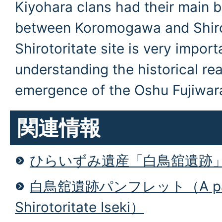
Kiyohara clans had their main b
between Koromogawa and Shiro
Shirotoritate site is very import
understanding the historical re
emergence of the Oshu Fujiwara
関連情報
ひらいずみ遺産「白鳥舘遺跡
白鳥舘遺跡パンフレット（A pamp
Shirotoritate Iseki）