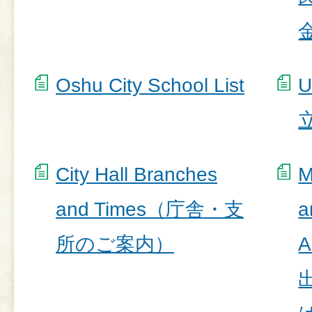
Oshu City School List
U
City Hall Branches
M
and Times（庁舎・支
a
所のご案内）