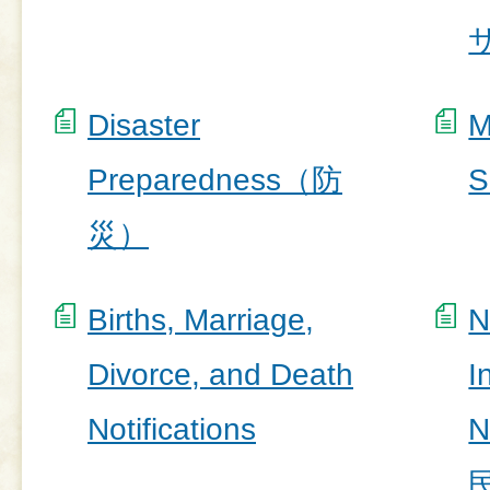
Disaster
M
Preparedness（防
S
災）
Births, Marriage,
N
Divorce, and Death
I
Notifications
N