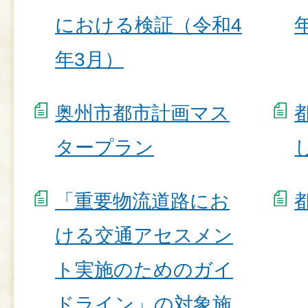
における検証（令和4
年3月）
奥州市都市計画マス
タープラン
「重要物流道路にお
ける交通アセスメン
ト実施のためのガイ
ドライン」の対象施