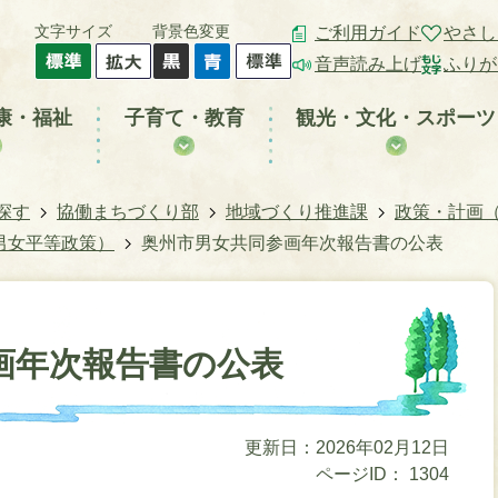
文字サイズ
背景色変更
ご利用ガイド
やさし
音声読み上げ
ふりが
康・福祉
子育て・教育
観光・文化・スポーツ
探す
協働まちづくり部
地域づくり推進課
政策・計画
男女平等政策）
奥州市男女共同参画年次報告書の公表
画年次報告書の公表
更新日：2026年02月12日
ページID：
1304