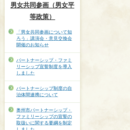
男女共同参画（男女平
等政策）
「男女共同参画について知
ろう」講演会・意見交換会
開催のお知らせ
パートナーシップ・ファミ
リーシップ宣誓制度を導入
しました
パートナーシップ制度の自
治体間連携について
奥州市パートナーシップ・
ファミリーシップの宣誓の
取扱いに関する要綱を制定
しました