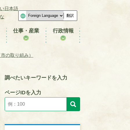
い日本語
翻訳
な
仕事・産業
行政情報
（市の取り組み）
調べたいキーワードを入力
ページIDを入力