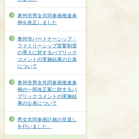
奥州市男女共同参画推進条
例を改正しました
奥州市パートナーシップ・
ファミリーシップ宣誓制度
の導入に対するパブリック
コメントの実施結果の公表
について
奥州市男女共同参画推進条
例の一部改正案に対するパ
ブリックコメントの実施結
果の公表について
男女共同参画計画の見直し
を行いました。