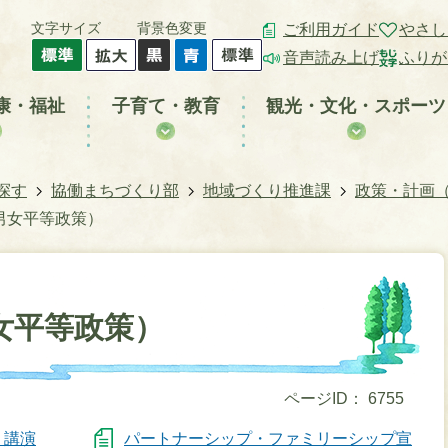
文字サイズ
背景色変更
ご利用ガイド
やさし
音声読み上げ
ふりが
康・福祉
子育て・教育
観光・文化・スポーツ
探す
協働まちづくり部
地域づくり推進課
政策・計画
男女平等政策）
女平等政策）
ページID：
6755
」講演
パートナーシップ・ファミリーシップ宣