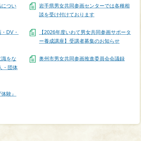
品につい
岩手県男女共同参画センターでは各種相
談を受け付けております
・DV・
【2026年度いわて男女共同参画サポータ
ー養成講座】受講者募集のお知らせ
意識をな
奥州市男女共同参画推進委員会会議録
人・団体
プ体験』