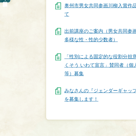
奥州市男女共同参画川柳入賞作
て
出前講座のご案内（男女共同参画
多様な性・性的少数者）
「性別による固定的な役割分担
くそう いわて宣言」賛同者（個
等）募集
みなさんの『ジェンダーギャッ
を募集します！