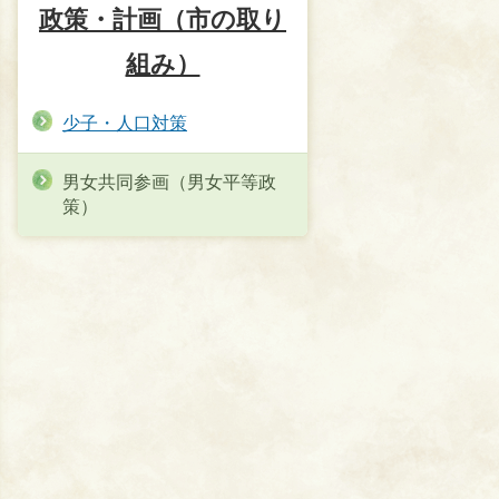
政策・計画（市の取り
組み）
少子・人口対策
男女共同参画（男女平等政
策）