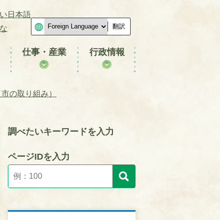
い日本語
翻訳
な
仕事・産業
行政情報
（市の取り組み）
調べたいキーワードを入力
ページIDを入力