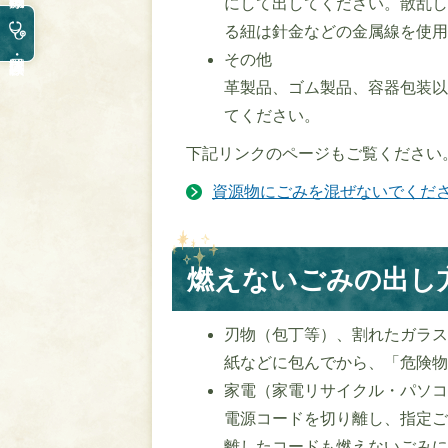
にして出してください。散乱
る紐は針金などの金属線を使
その他
革製品、ゴム製品、容器包装
てください。
下記リンクのページもご覧ください
資源物にごみを混ぜないでくだ
燃えないごみの出し
刃物（包丁等）、割れたガラ
紙などに包んでから、「危険
家電（家電リサイクル・パソ
電源コードを切り離し、指定
離したコードも燃えないごみ