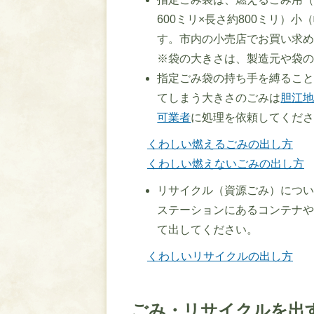
600ミリ×長さ約800ミリ）小
す。市内の小売店でお買い求
※袋の大きさは、製造元や袋
指定ごみ袋の持ち手を縛るこ
てしまう大きさのごみは
胆江
可業者
に処理を依頼してくだ
くわしい燃えるごみの出し方
くわしい燃えないごみの出し方
リサイクル（資源ごみ）につ
ステーションにあるコンテナ
て出してください。
くわしいリサイクルの出し方
ごみ・リサイクルを出