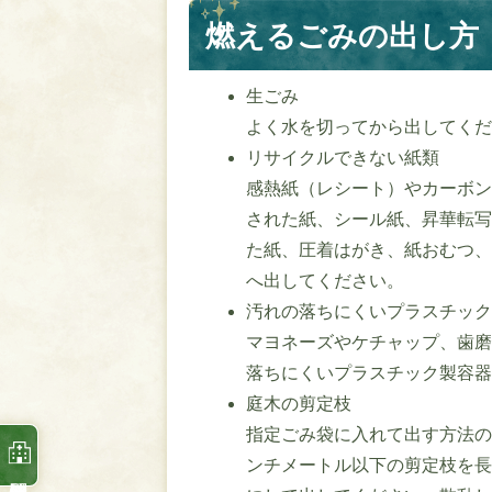
燃えるごみの出し方
生ごみ
よく水を切ってから出してく
リサイクルできない紙類
感熱紙（レシート）やカーボ
された紙、シール紙、昇華転
た紙、圧着はがき、紙おむつ
へ出してください。
汚れの落ちにくいプラスチッ
マヨネーズやケチャップ、歯
落ちにくいプラスチック製容
庭木の剪定枝
指定ごみ袋に入れて出す方法の
ンチメートル以下の剪定枝を長