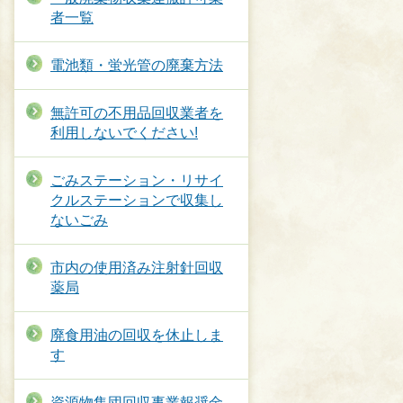
者一覧
電池類・蛍光管の廃棄方法
無許可の不用品回収業者を
利用しないでください!
ごみステーション・リサイ
クルステーションで収集し
ないごみ
市内の使用済み注射針回収
薬局
廃食用油の回収を休止しま
す
資源物集団回収事業報奨金