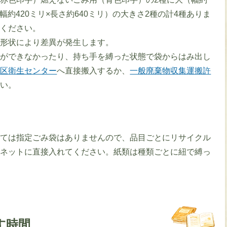
（幅約420ミリ×長さ約640ミリ）の大きさ2種の計4種ありま
めください。
の形状により差異が発生します。
とができなかったり、持ち手を縛った状態で袋からはみ出し
地区衛生センター
へ直接搬入するか、
一般廃棄物収集運搬許
さい。
いては指定ごみ袋はありませんので、品目ごとにリサイクル
やネットに直接入れてください。紙類は種類ごとに紐で縛っ
す時間