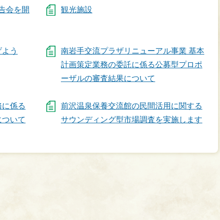
告会を開
観光施設
げよう
南岩手交流プラザリニューアル事業 基本
計画策定業務の委託に係る公募型プロポ
ーザルの審査結果について
務に係る
前沢温泉保養交流館の民間活用に関する
について
サウンディング型市場調査を実施します