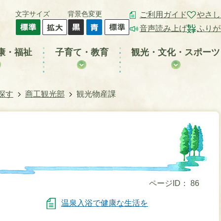
文字サイズ
背景色変更
ご利用ガイド
やさし
音声読み上げ
ふりが
康・福祉
子育て・教育
観光・文化・スポーツ
探す
商工観光部
観光物産課
ページID：
86
温泉入浴で健康な生活を