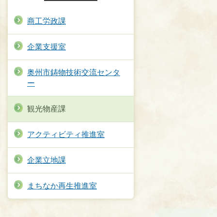
商工労政課
企業支援室
奥州市鋳物技術交流センタ
ー
観光物産課
アクティビティ推進室
企業立地課
まちなか再生推進室