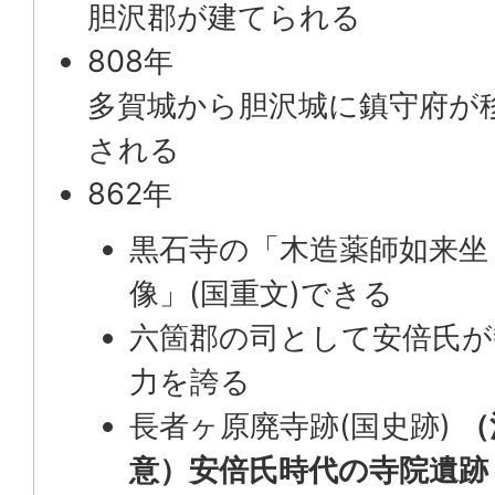
胆沢郡が建てられる
808年
多賀城から胆沢城に鎮守府が
される
862年
黒石寺の「木造薬師如来坐
像」(国重文)できる
六箇郡の司として安倍氏が
力を誇る
長者ヶ原廃寺跡(国史跡)
（
意）安倍氏時代の寺院遺跡