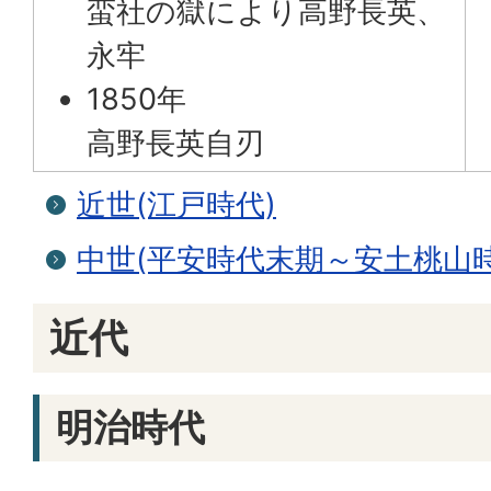
蛮社の獄により高野長英、
永牢
1850年
高野長英自刃
近世(江戸時代)
中世(平安時代末期～安土桃山時
近代
明治時代