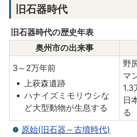
旧石器時代
旧石器時代の歴史年表
奥州市の出来事
野
3～2万年前
マ
上萩森遺跡
1.
ハナイズミモリウシな
日
ど大型動物が生息する
る
原始(旧石器～古墳時代)