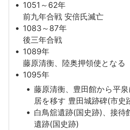
1051～62年
前九年合戦 安倍氏滅亡
1083～87年
後三年合戦
1089年
藤原清衡、陸奥押領使となる
1095年
藤原清衡、豊田館から平泉
居を移す 豊田城跡碑(市史跡
白鳥舘遺跡(国史跡)、接待
遺跡(国史跡)