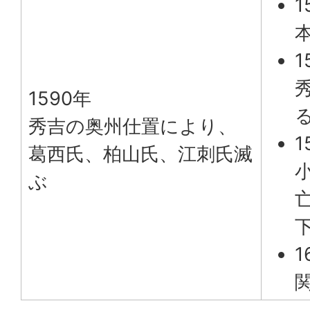
1
1
1590年
秀吉の奥州仕置により、
1
葛西氏、柏山氏、江刺氏滅
ぶ
1