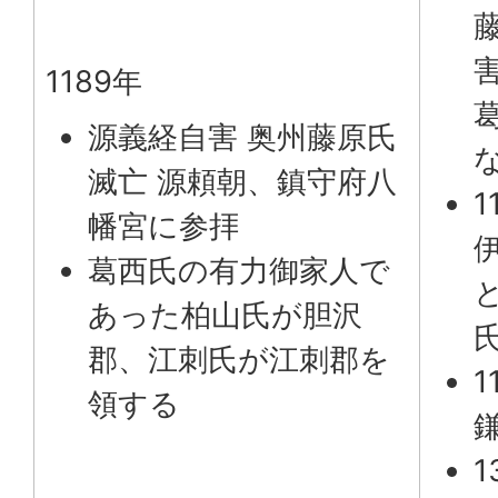
1189年
源義経自害 奥州藤原氏
滅亡 源頼朝、鎮守府八
1
幡宮に参拝
葛西氏の有力御家人で
あった柏山氏が胆沢
郡、江刺氏が江刺郡を
1
領する
1