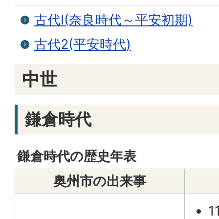
古代I(奈良時代～平安初期)
古代2(平安時代)
中世
鎌倉時代
鎌倉時代の歴史年表
奥州市の出来事
1