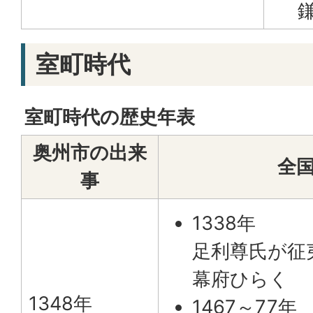
室町時代
室町時代の歴史年表
奥州市の出来
全
事
1338年
足利尊氏が征
幕府ひらく
1348年
1467～77年