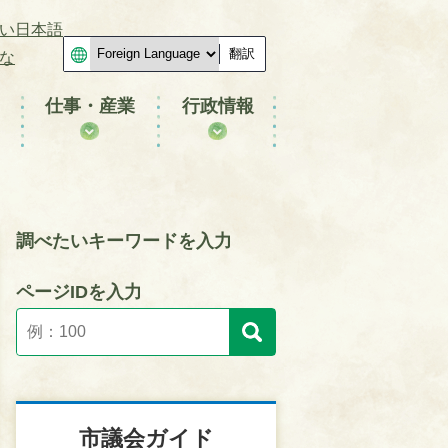
い日本語
翻訳
な
仕事・産業
行政情報
調べたいキーワードを入力
ページIDを入力
市議会ガイド