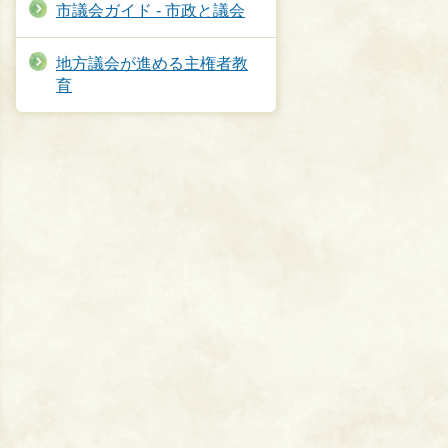
市議会ガイド - 市政と議会
地方議会が進める主権者教
育