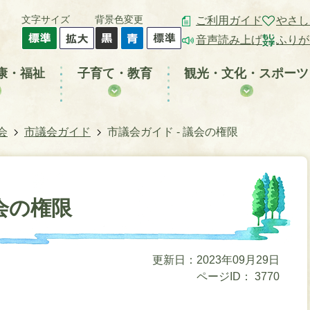
文字サイズ
背景色変更
ご利用ガイド
やさし
音声読み上げ
ふりが
康・福祉
子育て・教育
観光・文化・スポーツ
会
市議会ガイド
市議会ガイド - 議会の権限
議会の権限
更新日：2023年09月29日
ページID：
3770