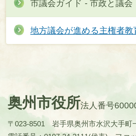
市議会ガイド - 市政と議会
地方議会が進める主権者教
奥州市役所
法人番号60000
〒023-8501 岩手県奥州市水沢大手