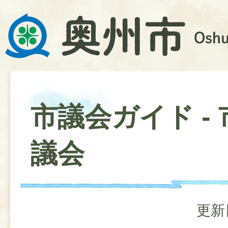
市議会ガイド -
議会
更新