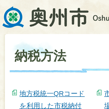
納税方法
地方税統一QRコード
を利用した市税納付