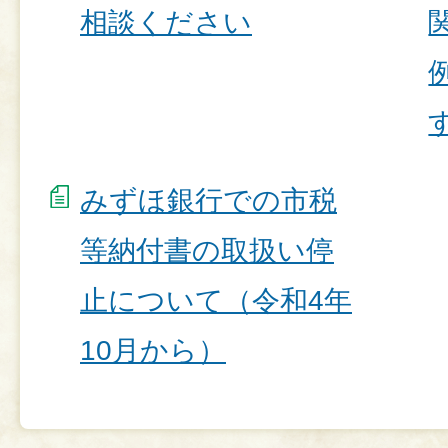
相談ください
みずほ銀行での市税
等納付書の取扱い停
止について（令和4年
10月から）