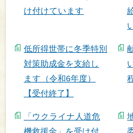
け付けています
低所得世帯に冬季特別
対策助成金を支給し
ます（令和6年度）
【受付終了】
「ウクライナ人道危
機救援金」を受け付