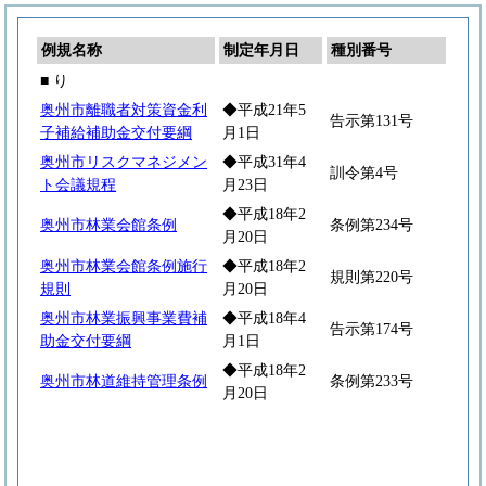
例規名称
制定年月日
種別番号
■ り
奥州市離職者対策資金利
◆平成21年5
告示第131号
子補給補助金交付要綱
月1日
奥州市リスクマネジメン
◆平成31年4
訓令第4号
ト会議規程
月23日
◆平成18年2
奥州市林業会館条例
条例第234号
月20日
奥州市林業会館条例施行
◆平成18年2
規則第220号
規則
月20日
奥州市林業振興事業費補
◆平成18年4
告示第174号
助金交付要綱
月1日
◆平成18年2
奥州市林道維持管理条例
条例第233号
月20日