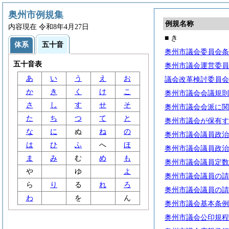
奥州市例規集
例規名称
内容現在 令和8年4月27日
■ き
体系
五十音
奥州市議会委員会条
五十音表
奥州市議会運営委員
あ
い
う
え
お
議会改革検討委員会
か
き
く
け
こ
奥州市議会会議規則
さ
し
す
せ
そ
奥州市議会会派に関
た
ち
つ
て
と
奥州市議会が保有す
な
に
ぬ
ね
の
奥州市議会議員政治
は
ひ
ふ
へ
ほ
奥州市議会議員政治
ま
み
む
め
も
奥州市議会議員定数
や
ゆ
よ
奥州市議会議員の請
ら
り
る
れ
ろ
奥州市議会議員の請
わ
を
ん
奥州市議会基本条例
奥州市議会公印規程