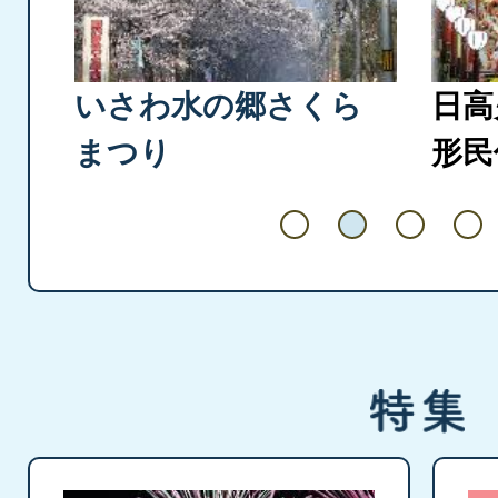
枚
枚
目
目
の
の
いさわ水の郷さくら
日高
ス
ス
まつり
形民
ラ
ラ
イ
イ
ド
ド