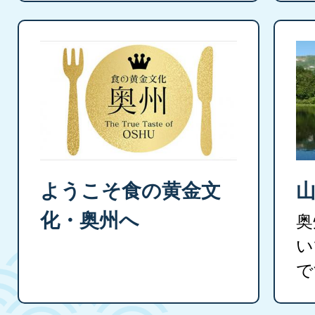
ようこそ食の黄金文
化・奥州へ
奥
い
で