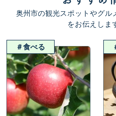
奥州市の観光スポットやグル
をお伝えしま
3
4
＃食べる
枚
枚
目
目
の
の
ス
ス
ラ
ラ
イ
イ