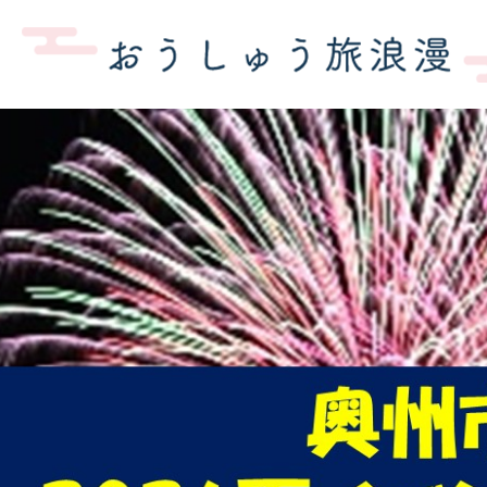
1
枚
目
の
ス
ラ
イ
ド