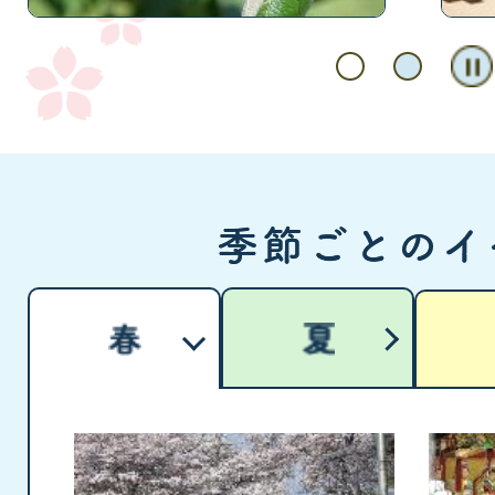
ド
ド
春
3
4