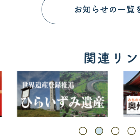
胆沢ダムフェス2026 in 夏
2026年07月31日
「炎がいどくらぶ」観光ボラン
集中！
3
4
枚
枚
目
目
の
の
ス
ス