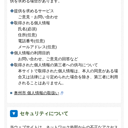
供を求める場合があります。
空き家バンクとは
物件一覧
イベント情報
提供を求めるサービス
補助金・助成制度
子育て・教育
医療・福祉
移住者の声
UIターン情報誌「RELIFE」
ご意見・お問い合わせ
利用者登録について
取得される個人情報
イベント・ツアー
相談会・フェア開催のご案内
市内のアクセス
おうしゅう暮らしQ&A
氏名(必須)
空き家登録について
住所(任意)
移住者交流会(OSHUターンズカフェ)
体験・農泊
電話番号(任意)
メールアドレス(任意)
分譲地情報
市営住宅情報
その他の物件情報
個人情報の利用目的
お問い合わせ、ご意見の回答など
取得された個人情報の第三者への供与について
本サイトで取得された個人情報は、本人の同意がある場
合又は法律により定められた場合を除き、第三者に利用
されることはありません。
奥州市 個人情報の取扱い
セキュリティについて
当ウェブサイトは、ネットワーク外部からの不正なアクセス