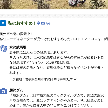
私のおすすめ！
奥州市の魅力探索中！
移住コーディネーターが見つけたおすすめしたいコトモノトコロをご紹
水沢競馬場
岩手県にはふたつの競馬場があります。
そのうちのひとつ水沢競馬場は昔ながらの雰囲気が残るレトロ
な競馬場です(もうひとつは盛岡競馬場)。
春には桜の名所となり、乗馬体験など様々なイベントが開催さ
れます。
所在地：岩手県奥州市水沢姉体町字阿久戸1-2
胆沢ダム
「胆沢ダム」は日本最大級のロックフィルダムで、周辺の胆沢
川や奥州湖では、夏はラフティングやカヌー、秋は紅葉が楽し
めます。豊かな自然の中の非日常を見つけてください。