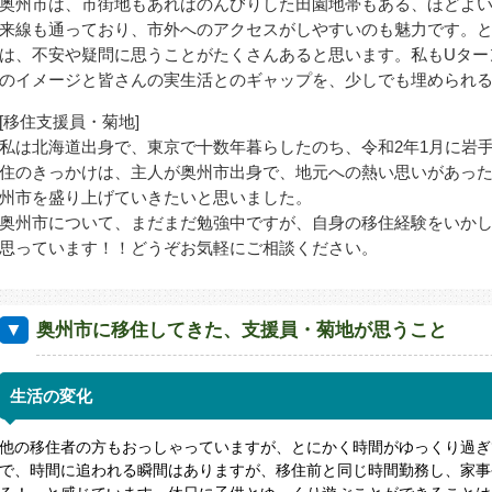
奥州市は、市街地もあればのんびりした田園地帯もある、ほどよ
来線も通っており、市外へのアクセスがしやすいのも魅力です。
は、不安や疑問に思うことがたくさんあると思います。私もUター
のイメージと皆さんの実生活とのギャップを、少しでも埋められ
[移住支援員・菊地]
私は北海道出身で、東京で十数年暮らしたのち、令和2年1月に岩
住のきっかけは、主人が奥州市出身で、地元への熱い思いがあっ
州市を盛り上げていきたいと思いました。
奥州市について、まだまだ勉強中ですが、自身の移住経験をいか
思っています！！どうぞお気軽にご相談ください。
奥州市に移住してきた、支援員・菊地が思うこと
生活の変化
他の移住者の方もおっしゃっていますが、とにかく時間がゆっくり過ぎ
で、時間に追われる瞬間はありますが、移住前と同じ時間勤務し、家事