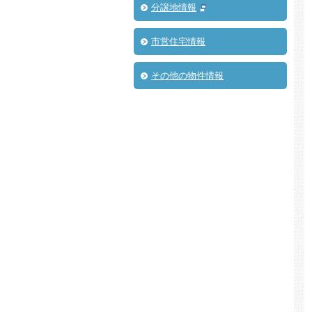
分譲地情報
市営住宅情報
その他の物件情報