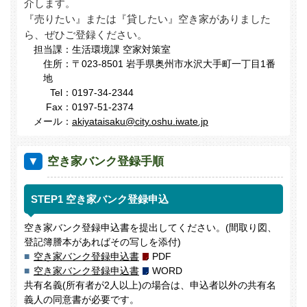
介します。
利用者登録について
空き家登録について
『売りたい』または『貸したい』空き家がありました
イベント・ツアー
相談会・フェア開催のご案内
市内のアクセス
おうしゅう暮らしQ&A
ら、ぜひご登録ください。
担当課：
生活環境課 空家対策室
分譲地情報
移住者交流会(OSHUターンズカフェ)
市営住宅情報
その他の物件情報
体験・農泊
住所：
〒023-8501 岩手県奥州市水沢大手町一丁目1番
地
Tel：
0197-34-2344
Fax：
0197-51-2374
メール：
akiyataisaku@city.oshu.iwate.jp
空き家バンク登録手順
STEP1 空き家バンク登録申込
空き家バンク登録申込書を提出してください。(間取り図、
登記簿謄本があればその写しを添付)
空き家バンク登録申込書
PDF
空き家バンク登録申込書
WORD
共有名義(所有者が2人以上)の場合は、申込者以外の共有名
義人の同意書が必要です。