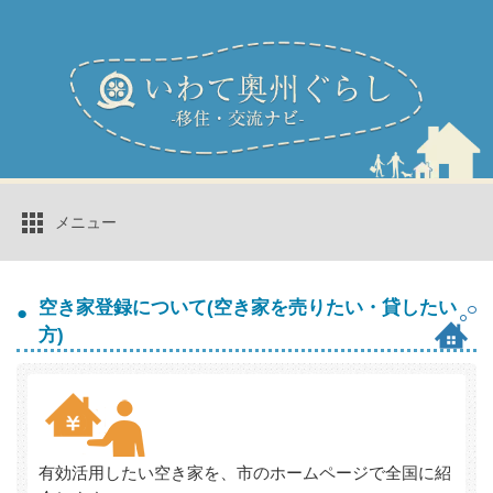
メニュー
知る
空き家登録について(空き家を売りたい・貸したい
方)
移住コーディネーター
奥州市へのアクセス
働く
奥州市のセールスポイント
奥州市の気候
住む
空き家バンク
おすすめ観光情報
暮らす
奥州市チャンネル
移住者の声
空き家バンクとは
物件一覧
有効活用したい空き家を、市のホームページで全国に紹
補助金・助成制度
子育て・教育
医療・福祉
イベント情報
UIターン情報誌「RELIFE」