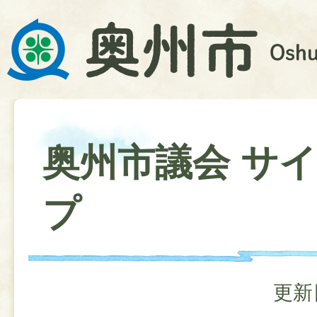
奥州市議会 サ
プ
更新