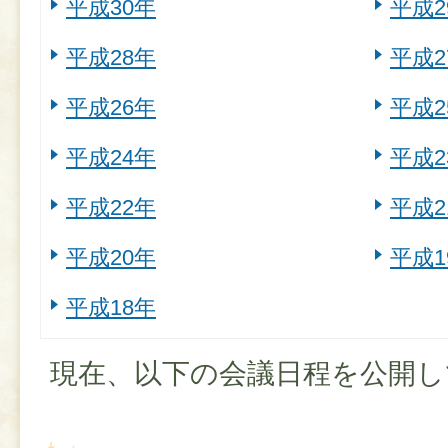
平成30年
平成2
平成28年
平成2
平成26年
平成2
平成24年
平成2
平成22年
平成2
平成20年
平成1
平成18年
現在、以下の会議日程を公開し