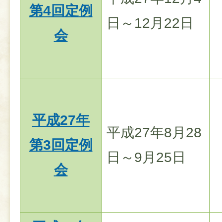
第4回定例
日～12月22日
会
平成27年
平成27年8月28
第3回定例
日～9月25日
会