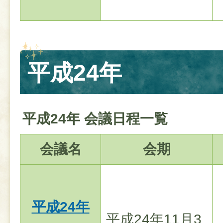
平成24年
平成24年 会議日程一覧
会議名
会期
平成24年
平成24年11月3