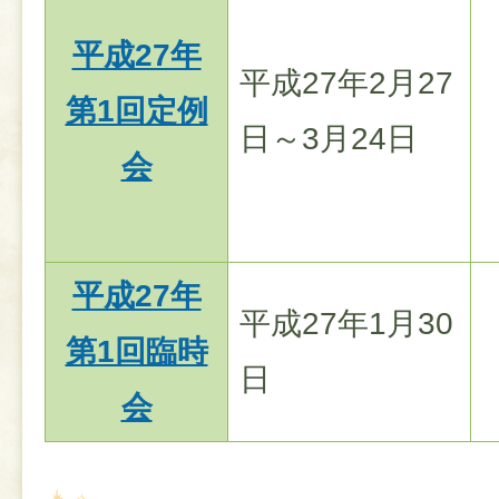
平成27年
平成27年2月27
第1回定例
日～3月24日
会
平成27年
平成27年1月30
第1回臨時
日
会