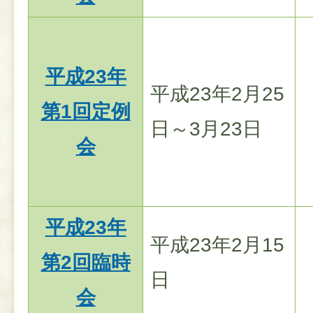
平成23年
平成23年2月25
第1回定例
日～3月23日
会
平成23年
平成23年2月15
第2回臨時
日
会