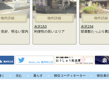
物件詳細
物件詳細
物件詳細
水沢153
水沢234
水沢153
水沢234
り良好、明るい室内
利便性の良いエリア
部屋数たっぷり農
働く
住む
暮らす
移住コーディネーター
移住者