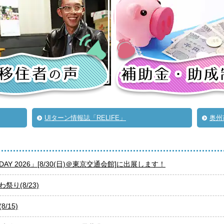
UIターン情報誌「RELIFE」
奥州
AY 2026」[8/30(日)＠東京交通会館]に出展します！
祭り(8/23)
/15)