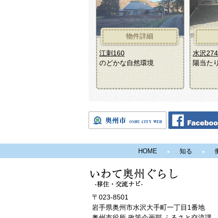
物件詳細
江刺160
水沢274
江刺160
水沢274
のどかな自然環境
陽当た
HOME
知る
〒023-8501
岩手県奥州市水沢大手町一丁目1番地
奥州市役所 政策企画部 ふるさと交流課