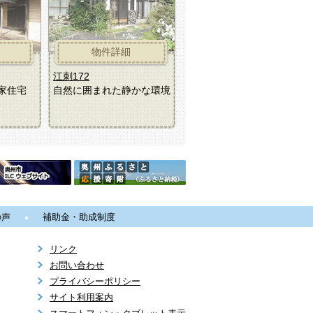
物件詳細
江刺172
江刺172
家住宅
自然に囲まれた静かな環境
の声
補助金・助成制度
リンク
お問い合わせ
プライバシーポリシー
サイト利用案内