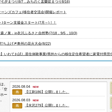
七夕まつり8/7，みちのく盂蘭盆まつり8/16)
Uターンズカフェ(移住者交流会)開催レポート
・Iターン支援金スタート(7月～)！！
ノ巣」in衣川ふるさと自然塾(7/18，9/5，10/3)
ち上げ🎆奥州の花火大会(8/22)
始】いわてお試し居住体験事業(県外からの移住定住希望者に家電付県営
」は、
2026.08.04
の「空
【江刺186】
公開しました。
がホー
す。
2026.08.03
【水沢279】
公開しました。