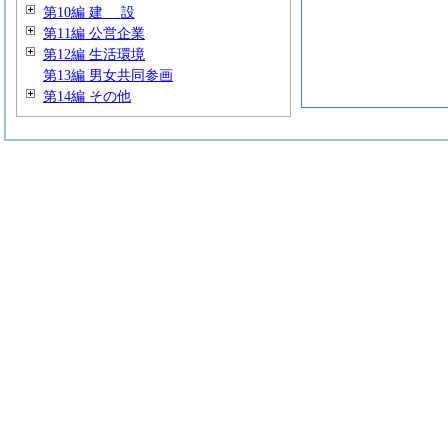
第10編
建
設
第11編 公営企業
第12編 生活環境
第13編 男女共同参画
第14編 その他