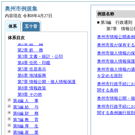
奥州市例規集
例規名称
内容現在 令和8年4月27日
■ 第3編 行政通則
第1編
通
規
体系
五十音
第7章 情報公
第2編 議会・選挙・監査
奥州市情報公開条例
第3編 行政通則
体系目次
第1章
組
織
奥州市長が保有する
第2章
処
務
奥州市個人情報の保
第3章 文書・統計・公印
奥州市個人情報保護
第4章 住民・印鑑
第5章 住居表示
奥州市個人情報の適
第6章 地域振興
を定める規則
第7章 情報公開・個人情報保護
奥州市行政手続にお
第8章 情報政策
関する条例
第9章 その他
奥州市情報公開・個
第4編
人
事
奥州市行政手続にお
第5編
給
与
関する条例施行規則
第6編
財
務
第7編
教
育
第8編
厚
生
第9編
産
業