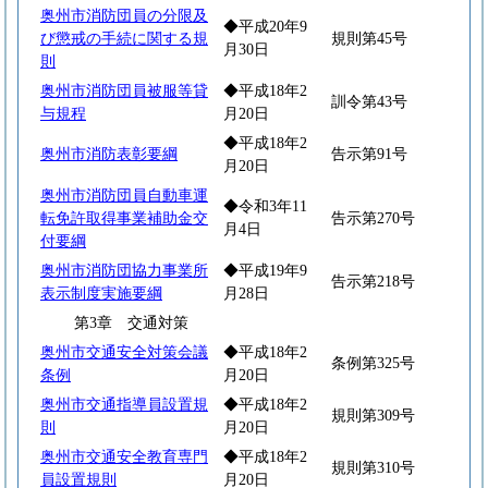
奥州市消防団員の分限及
◆平成20年9
び懲戒の手続に関する規
規則第45号
月30日
則
奥州市消防団員被服等貸
◆平成18年2
訓令第43号
与規程
月20日
◆平成18年2
奥州市消防表彰要綱
告示第91号
月20日
奥州市消防団員自動車運
◆令和3年11
転免許取得事業補助金交
告示第270号
月4日
付要綱
奥州市消防団協力事業所
◆平成19年9
告示第218号
表示制度実施要綱
月28日
第3章 交通対策
奥州市交通安全対策会議
◆平成18年2
条例第325号
条例
月20日
奥州市交通指導員設置規
◆平成18年2
規則第309号
則
月20日
奥州市交通安全教育専門
◆平成18年2
規則第310号
員設置規則
月20日