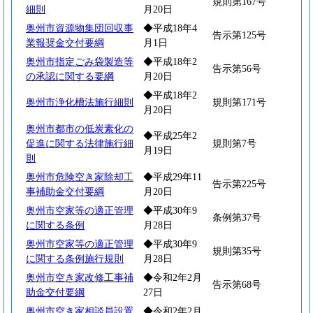
規則第167号
細則
月20日
奥州市資源物集団回収事
◆平成18年4
告示第125号
業報奨金交付要綱
月1日
奥州市指定ごみ袋製造等
◆平成18年2
告示第56号
の承認に関する要綱
月20日
◆平成18年2
奥州市浄化槽法施行細則
規則第171号
月20日
奥州市都市の低炭素化の
◆平成25年2
促進に関する法律施行細
規則第7号
月19日
則
奥州市危険空き家除却工
◆平成29年11
告示第225号
事補助金交付要綱
月20日
奥州市空家等の適正管理
◆平成30年9
条例第37号
に関する条例
月28日
奥州市空家等の適正管理
◆平成30年9
規則第35号
に関する条例施行規則
月28日
奥州市空き家改修工事補
◆令和2年2月
告示第68号
助金交付要綱
27日
奥州市空き家相談員設置
◆令和2年2月