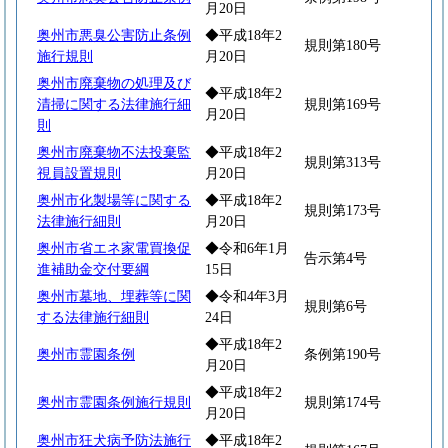
月20日
奥州市悪臭公害防止条例
◆平成18年2
規則第180号
施行規則
月20日
奥州市廃棄物の処理及び
◆平成18年2
清掃に関する法律施行細
規則第169号
月20日
則
奥州市廃棄物不法投棄監
◆平成18年2
規則第313号
視員設置規則
月20日
奥州市化製場等に関する
◆平成18年2
規則第173号
法律施行細則
月20日
奥州市省エネ家電買換促
◆令和6年1月
告示第4号
進補助金交付要綱
15日
奥州市墓地、埋葬等に関
◆令和4年3月
規則第6号
する法律施行細則
24日
◆平成18年2
奥州市霊園条例
条例第190号
月20日
◆平成18年2
奥州市霊園条例施行規則
規則第174号
月20日
奥州市狂犬病予防法施行
◆平成18年2