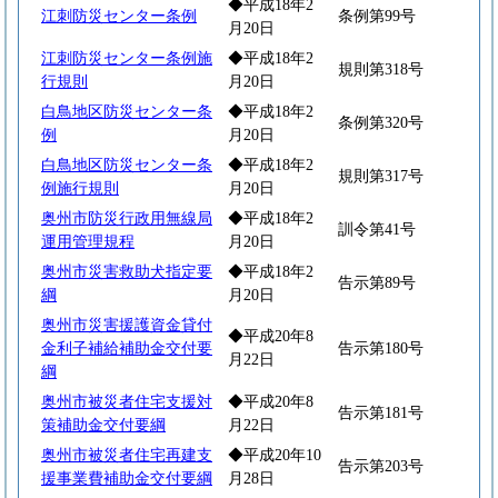
◆平成18年2
江刺防災センター条例
条例第99号
月20日
江刺防災センター条例施
◆平成18年2
規則第318号
行規則
月20日
白鳥地区防災センター条
◆平成18年2
条例第320号
例
月20日
白鳥地区防災センター条
◆平成18年2
規則第317号
例施行規則
月20日
奥州市防災行政用無線局
◆平成18年2
訓令第41号
運用管理規程
月20日
奥州市災害救助犬指定要
◆平成18年2
告示第89号
綱
月20日
奥州市災害援護資金貸付
◆平成20年8
金利子補給補助金交付要
告示第180号
月22日
綱
奥州市被災者住宅支援対
◆平成20年8
告示第181号
策補助金交付要綱
月22日
奥州市被災者住宅再建支
◆平成20年10
告示第203号
援事業費補助金交付要綱
月28日