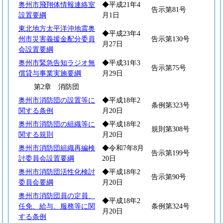
奥州市飛翔体情報連絡室
◆平成21年4
告示第81号
設置要綱
月1日
東北地方太平洋沖地震奥
◆平成23年4
州市災害義援金配分委員
告示第130号
月27日
会設置要綱
奥州市緊急告知ラジオ無
◆平成31年3
告示第75号
償貸与事業実施要綱
月29日
第2章 消防団
奥州市消防団の設置等に
◆平成18年2
条例第323号
関する条例
月20日
奥州市消防団の組織等に
◆平成18年2
規則第308号
関する規則
月20日
奥州市消防団組織再編検
◆令和7年8月
告示第199号
討委員会設置要綱
20日
奥州市消防団活性化検討
◆平成18年2
告示第90号
委員会要綱
月20日
奥州市消防団員の定員、
◆平成18年2
任免、給与、服務等に関
条例第324号
月20日
する条例