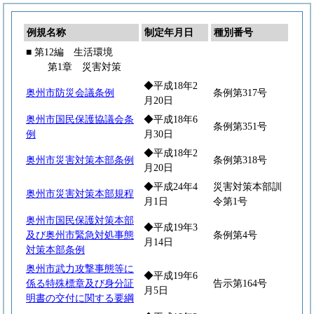
例規名称
制定年月日
種別番号
■ 第12編 生活環境
第1章 災害対策
◆平成18年2
奥州市防災会議条例
条例第317号
月20日
奥州市国民保護協議会条
◆平成18年6
条例第351号
例
月30日
◆平成18年2
奥州市災害対策本部条例
条例第318号
月20日
◆平成24年4
災害対策本部訓
奥州市災害対策本部規程
月1日
令第1号
奥州市国民保護対策本部
◆平成19年3
及び奥州市緊急対処事態
条例第4号
月14日
対策本部条例
奥州市武力攻撃事態等に
◆平成19年6
係る特殊標章及び身分証
告示第164号
月5日
明書の交付に関する要綱