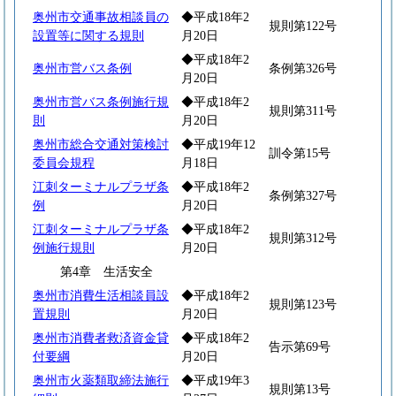
奥州市交通事故相談員の
◆平成18年2
規則第122号
設置等に関する規則
月20日
◆平成18年2
奥州市営バス条例
条例第326号
月20日
奥州市営バス条例施行規
◆平成18年2
規則第311号
則
月20日
奥州市総合交通対策検討
◆平成19年12
訓令第15号
委員会規程
月18日
江刺ターミナルプラザ条
◆平成18年2
条例第327号
例
月20日
江刺ターミナルプラザ条
◆平成18年2
規則第312号
例施行規則
月20日
第4章 生活安全
奥州市消費生活相談員設
◆平成18年2
規則第123号
置規則
月20日
奥州市消費者救済資金貸
◆平成18年2
告示第69号
付要綱
月20日
奥州市火薬類取締法施行
◆平成19年3
規則第13号