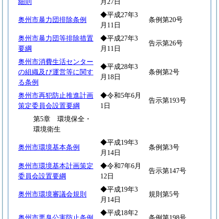
細則
月27日
◆平成27年3
奥州市暴力団排除条例
条例第20号
月11日
奥州市暴力団等排除措置
◆平成27年3
告示第26号
要綱
月11日
奥州市消費生活センター
◆平成28年3
の組織及び運営等に関す
条例第2号
月18日
る条例
奥州市再犯防止推進計画
◆令和5年6月
告示第193号
策定委員会設置要綱
1日
第5章 環境保全・
環境衛生
◆平成19年3
奥州市環境基本条例
条例第3号
月14日
奥州市環境基本計画策定
◆令和7年6月
告示第147号
委員会設置要綱
12日
◆平成19年3
奥州市環境審議会規則
規則第5号
月14日
◆平成18年2
奥州市悪臭公害防止条例
条例第198号