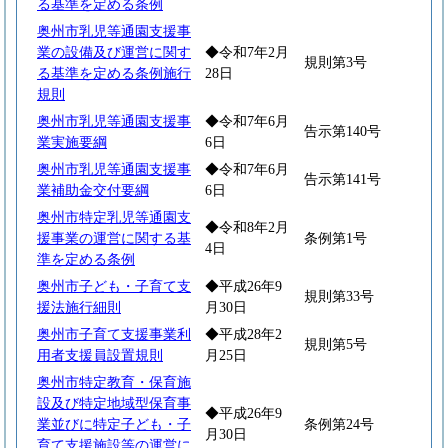
る基準を定める条例
奥州市乳児等通園支援事
業の設備及び運営に関す
◆令和7年2月
規則第3号
る基準を定める条例施行
28日
規則
奥州市乳児等通園支援事
◆令和7年6月
告示第140号
業実施要綱
6日
奥州市乳児等通園支援事
◆令和7年6月
告示第141号
業補助金交付要綱
6日
奥州市特定乳児等通園支
◆令和8年2月
援事業の運営に関する基
条例第1号
4日
準を定める条例
奥州市子ども・子育て支
◆平成26年9
規則第33号
援法施行細則
月30日
奥州市子育て支援事業利
◆平成28年2
規則第5号
用者支援員設置規則
月25日
奥州市特定教育・保育施
設及び特定地域型保育事
◆平成26年9
業並びに特定子ども・子
条例第24号
月30日
育て支援施設等の運営に