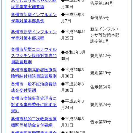
おうしゅう赤ちゃんの駅
◆平成23年8
告示第194号
設置事業実施要綱
月30日
奥州市新型インフルエン
◆平成25年3
条例第5号
ザ等対策本部条例
月7日
新型インフルエ
奥州市新型インフルエン
◆平成26年11
ンザ等対策本部
ザ等対策本部規程
月25日
訓令第1号
奥州市新型コロナウイル
◆令和3年3月
スワクチン接種対策専門
規則第12号
30日
員設置規則
奥州市後期高齢者医療保
◆平成27年3
規則第19号
険料納付相談員設置規則
月30日
奥州市一般不妊治療費助
◆平成28年3
告示第54号
成金交付要綱
月30日
奥州市病院事業管理者に
◆平成28年3
対する事務委任に関する
規則第24号
月24日
規則
奥州市私的二次救急医療
◆平成28年3
告示第69号
機関等補助金交付要綱
月31日