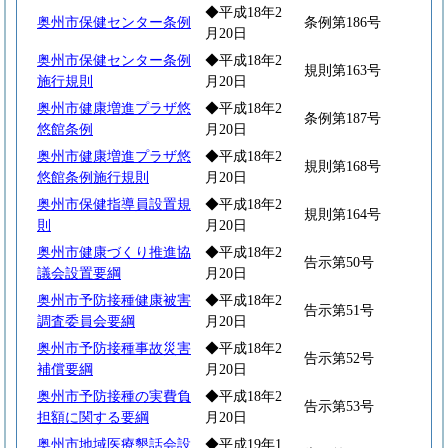
◆平成18年2
奥州市保健センター条例
条例第186号
月20日
奥州市保健センター条例
◆平成18年2
規則第163号
施行規則
月20日
奥州市健康増進プラザ悠
◆平成18年2
条例第187号
悠館条例
月20日
奥州市健康増進プラザ悠
◆平成18年2
規則第168号
悠館条例施行規則
月20日
奥州市保健指導員設置規
◆平成18年2
規則第164号
則
月20日
奥州市健康づくり推進協
◆平成18年2
告示第50号
議会設置要綱
月20日
奥州市予防接種健康被害
◆平成18年2
告示第51号
調査委員会要綱
月20日
奥州市予防接種事故災害
◆平成18年2
告示第52号
補償要綱
月20日
奥州市予防接種の実費負
◆平成18年2
告示第53号
担額に関する要綱
月20日
奥州市地域医療懇話会設
◆平成19年1