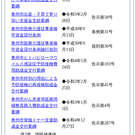
要綱
奥州市出産・子育て寄り
◆令和5年2月
告示第58号
添い支援金支給要綱
28日
奥州市医療介護従事者修
◆平成30年9
条例第31号
学資金貸付条例
月13日
奥州市医療介護従事者修
◆平成30年9
規則第30号
学資金貸付条例施行規則
月13日
奥州市ヒトパピローマウ
◆令和4年5月
イルス感染症予防接種費
告示第103号
24日
用助成金交付要綱
奥州市特別の理由による
◆令和2年2月
予防接種の再接種助成金
告示第45号
25日
交付要綱
奥州市がん患者等医療用
◆令和3年1月
補整具購入費助成金交付
告示第4号
5日
要綱
奥州市骨髄ドナー支援助
◆令和4年12
告示第287号
成金交付要綱
月27日
第3章 国民健康保