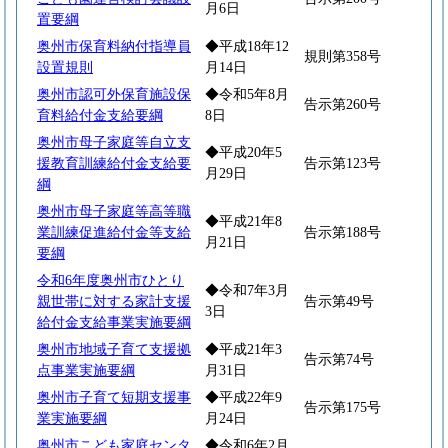
月6日
置要綱
奥州市保育料納付指導員
◆平成18年12
規則第358号
設置規則
月14日
奥州市認可外保育施設保
◆令和5年8月
告示第260号
育料給付金支給要綱
8日
奥州市母子家庭等自立支
◆平成20年5
援教育訓練給付金支給要
告示第123号
月29日
綱
奥州市母子家庭等高等職
◆平成21年8
業訓練促進給付金等支給
告示第188号
月21日
要綱
令和6年度奥州市ひとり
◆令和7年3月
親世帯に対する家計支援
告示第49号
3日
給付金支給事業実施要綱
奥州市地域子育て支援拠
◆平成21年3
告示第74号
点事業実施要綱
月31日
奥州市子育て短期支援事
◆平成22年9
告示第175号
業実施要綱
月24日
奥州市こども家庭センタ
◆令和6年2月