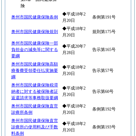
険
◆平成18年2
奥州市国民健康保険条例
条例第191号
月20日
◆平成18年2
奥州市国民健康保険規則
規則第175号
月20日
奥州市国民健康保険一部
◆平成20年7
負担金の減免等に関する
告示第165号
月28日
要綱
奥州市国民健康保険高額
◆平成18年2
療養費受領委任払実施要
告示第57号
月20日
綱
奥州市国民健康保険税滞
◆平成18年2
納者に対する被保険者証
告示第60号
月20日
返還請求等事務取扱要綱
奥州市国民健康保険直営
◆平成18年2
条例第192号
診療所条例
月20日
奥州市国民健康保険直営
◆平成18年2
診療所の使用料及び手数
条例第193号
月20日
料条例