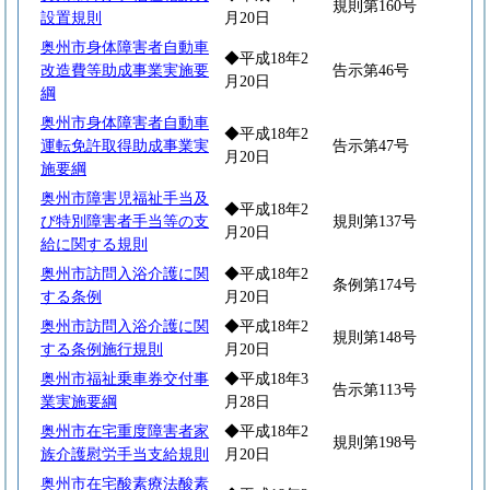
規則第160号
設置規則
月20日
奥州市身体障害者自動車
◆平成18年2
改造費等助成事業実施要
告示第46号
月20日
綱
奥州市身体障害者自動車
◆平成18年2
運転免許取得助成事業実
告示第47号
月20日
施要綱
奥州市障害児福祉手当及
◆平成18年2
び特別障害者手当等の支
規則第137号
月20日
給に関する規則
奥州市訪問入浴介護に関
◆平成18年2
条例第174号
する条例
月20日
奥州市訪問入浴介護に関
◆平成18年2
規則第148号
する条例施行規則
月20日
奥州市福祉乗車券交付事
◆平成18年3
告示第113号
業実施要綱
月28日
奥州市在宅重度障害者家
◆平成18年2
規則第198号
族介護慰労手当支給規則
月20日
奥州市在宅酸素療法酸素