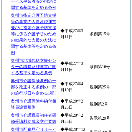
ービス事業者等の指定に
関する基準を定める条例
奥州市指定介護予防支援
等の事業の人員及び運営
並びに指定介護予防支援
◆平成27年3
等に係る介護予防のため
条例第15号
月11日
の効果的な支援の方法に
関する基準等を定める条
例
奥州市地域包括支援セン
◆平成27年3
ターの職員及び運営に関
条例第16号
月11日
する基準を定める条例
奥州市介護保険条例の一
◆平成27年4
部を改正する条例の一部
規則第25号
月10日
の施行期日を定める規則
奥州市介護保険料納付相
◆平成28年2
規則第2号
談員設置規則
月25日
奥州市介護職員初任者研
◆平成28年2
告示第29号
修受講料助成金交付要綱
月25日
奥州市配食見守りサービ
◆平成28年12