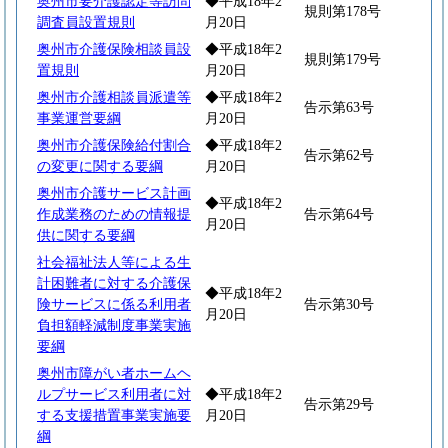
奥州市要介護認定等訪問
◆平成18年2
規則第178号
調査員設置規則
月20日
奥州市介護保険相談員設
◆平成18年2
規則第179号
置規則
月20日
奥州市介護相談員派遣等
◆平成18年2
告示第63号
事業運営要綱
月20日
奥州市介護保険給付割合
◆平成18年2
告示第62号
の変更に関する要綱
月20日
奥州市介護サービス計画
◆平成18年2
作成業務のための情報提
告示第64号
月20日
供に関する要綱
社会福祉法人等による生
計困難者に対する介護保
◆平成18年2
険サービスに係る利用者
告示第30号
月20日
負担額軽減制度事業実施
要綱
奥州市障がい者ホームヘ
ルプサービス利用者に対
◆平成18年2
告示第29号
する支援措置事業実施要
月20日
綱