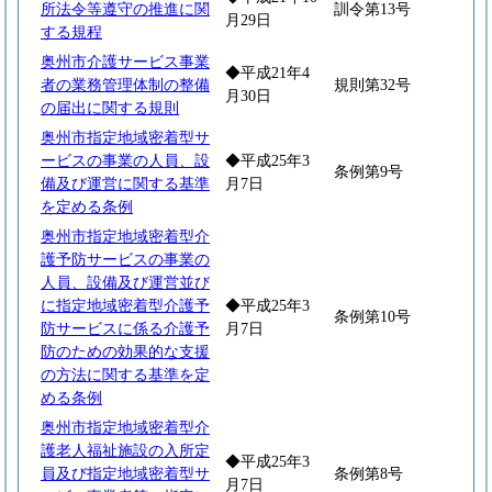
所法令等遵守の推進に関
訓令第13号
月29日
する規程
奥州市介護サービス事業
◆平成21年4
者の業務管理体制の整備
規則第32号
月30日
の届出に関する規則
奥州市指定地域密着型サ
ービスの事業の人員、設
◆平成25年3
条例第9号
備及び運営に関する基準
月7日
を定める条例
奥州市指定地域密着型介
護予防サービスの事業の
人員、設備及び運営並び
に指定地域密着型介護予
◆平成25年3
条例第10号
防サービスに係る介護予
月7日
防のための効果的な支援
の方法に関する基準を定
める条例
奥州市指定地域密着型介
護老人福祉施設の入所定
◆平成25年3
員及び指定地域密着型サ
条例第8号
月7日