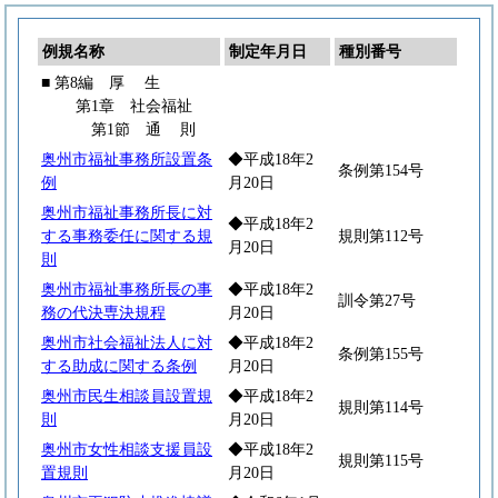
例規名称
制定年月日
種別番号
■ 第8編
厚
生
第1章 社会福祉
第1節
通
則
奥州市福祉事務所設置条
◆平成18年2
条例第154号
例
月20日
奥州市福祉事務所長に対
◆平成18年2
する事務委任に関する規
規則第112号
月20日
則
奥州市福祉事務所長の事
◆平成18年2
訓令第27号
務の代決専決規程
月20日
奥州市社会福祉法人に対
◆平成18年2
条例第155号
する助成に関する条例
月20日
奥州市民生相談員設置規
◆平成18年2
規則第114号
則
月20日
奥州市女性相談支援員設
◆平成18年2
規則第115号
置規則
月20日