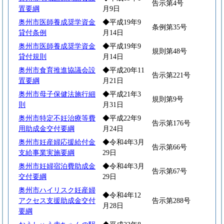
告示第4号
置要綱
月9日
奥州市医師養成奨学資金
◆平成19年9
条例第35号
貸付条例
月14日
奥州市医師養成奨学資金
◆平成19年9
規則第48号
貸付規則
月14日
奥州市食育推進協議会設
◆平成20年11
告示第221号
置要綱
月21日
奥州市母子保健法施行細
◆平成21年3
規則第9号
則
月31日
奥州市特定不妊治療等費
◆平成22年9
告示第176号
用助成金交付要綱
月24日
奥州市妊産婦応援給付金
◆令和4年3月
告示第66号
支給事業実施要綱
29日
奥州市妊婦宿泊費助成金
◆令和4年3月
告示第67号
交付要綱
29日
奥州市ハイリスク妊産婦
◆令和4年12
アクセス支援助成金交付
告示第288号
月28日
要綱