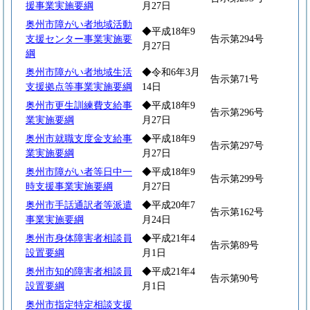
援事業実施要綱
月27日
奥州市障がい者地域活動
◆平成18年9
支援センター事業実施要
告示第294号
月27日
綱
奥州市障がい者地域生活
◆令和6年3月
告示第71号
支援拠点等事業実施要綱
14日
奥州市更生訓練費支給事
◆平成18年9
告示第296号
業実施要綱
月27日
奥州市就職支度金支給事
◆平成18年9
告示第297号
業実施要綱
月27日
奥州市障がい者等日中一
◆平成18年9
告示第299号
時支援事業実施要綱
月27日
奥州市手話通訳者等派遣
◆平成20年7
告示第162号
事業実施要綱
月24日
奥州市身体障害者相談員
◆平成21年4
告示第89号
設置要綱
月1日
奥州市知的障害者相談員
◆平成21年4
告示第90号
設置要綱
月1日
奥州市指定特定相談支援