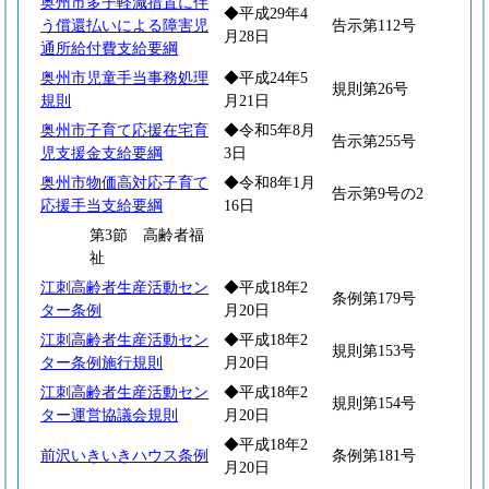
奥州市多子軽減措置に伴
◆平成29年4
う償還払いによる障害児
告示第112号
月28日
通所給付費支給要綱
奥州市児童手当事務処理
◆平成24年5
規則第26号
規則
月21日
奥州市子育て応援在宅育
◆令和5年8月
告示第255号
児支援金支給要綱
3日
奥州市物価高対応子育て
◆令和8年1月
告示第9号の2
応援手当支給要綱
16日
第3節 高齢者福
祉
江刺高齢者生産活動セン
◆平成18年2
条例第179号
ター条例
月20日
江刺高齢者生産活動セン
◆平成18年2
規則第153号
ター条例施行規則
月20日
江刺高齢者生産活動セン
◆平成18年2
規則第154号
ター運営協議会規則
月20日
◆平成18年2
前沢いきいきハウス条例
条例第181号
月20日