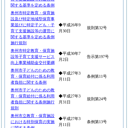
関する基準を定める条例
奥州市特定教育・保育施
設及び特定地域型保育事
業並びに特定子ども・子
◆平成26年9
規則第32号
育て支援施設等の運営に
月30日
関する基準を定める条例
施行規則
奥州市特定教育・保育施
◆平成30年7
設等子育て支援サービス
告示第197号
月2日
向上事業補助金交付要綱
奥州市子どものための教
◆平成27年3
育・保育給付に係る利用
条例第11号
月11日
者負担に関する条例
奥州市子どものための教
育・保育給付に係る利用
◆平成27年3
規則第24号
者負担に関する条例施行
月31日
規則
奥州市立教育・保育施設
◆平成27年3
における特別保育の実施
条例第13号
月11日
に関する条例