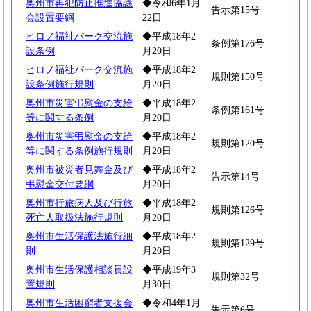
奥州市再犯防止推進協議
◆令和6年1月
告示第15号
会設置要綱
22日
ヒロノ福祉パーク交流施
◆平成18年2
条例第176号
設条例
月20日
ヒロノ福祉パーク交流施
◆平成18年2
規則第150号
設条例施行規則
月20日
奥州市災害弔慰金の支給
◆平成18年2
条例第161号
等に関する条例
月20日
奥州市災害弔慰金の支給
◆平成18年2
規則第120号
等に関する条例施行規則
月20日
奥州市被災者見舞金及び
◆平成18年2
告示第14号
弔慰金交付要綱
月20日
奥州市行旅病人及び行旅
◆平成18年2
規則第126号
死亡人取扱法施行規則
月20日
奥州市生活保護法施行細
◆平成18年2
規則第129号
則
月20日
奥州市生活保護相談員設
◆平成19年3
規則第32号
置規則
月30日
奥州市生活困窮者支援会
◆令和4年1月
告示第6号