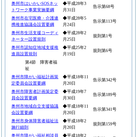
奥州市はいかいSOSネッ
◆平成28年3
告示第68号
トワーク事業実施要綱
月31日
奥州市在宅医療・介護連
◆平成28年5
告示第113号
携推進協議会設置要綱
月24日
奥州市生活支援コーディ
◆平成28年2
規則第1号
ネーター設置規則
月25日
奥州市認知症地域支援推
◆平成25年2
規則第6号
進員設置規則
月19日
第4節 障害者福
祉
奥州市障がい福祉計画策
◆平成18年11
告示第342号
定委員会設置要綱
月20日
奥州市障害者計画策定委
◆平成19年7
告示第189号
員会設置要綱
月30日
奥州市地域自立支援協議
◆平成18年11
告示第341号
会設置要綱
月20日
奥州市身体障害者福祉法
◆平成18年2
規則第159号
施行細則
月20日
奥州市障がい福祉相談員
◆平成18年2