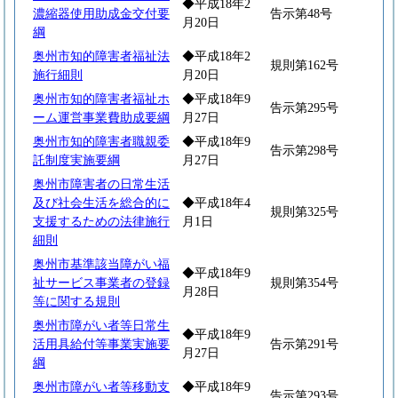
◆平成18年2
濃縮器使用助成金交付要
告示第48号
月20日
綱
奥州市知的障害者福祉法
◆平成18年2
規則第162号
施行細則
月20日
奥州市知的障害者福祉ホ
◆平成18年9
告示第295号
ーム運営事業費助成要綱
月27日
奥州市知的障害者職親委
◆平成18年9
告示第298号
託制度実施要綱
月27日
奥州市障害者の日常生活
及び社会生活を総合的に
◆平成18年4
規則第325号
支援するための法律施行
月1日
細則
奥州市基準該当障がい福
◆平成18年9
祉サービス事業者の登録
規則第354号
月28日
等に関する規則
奥州市障がい者等日常生
◆平成18年9
活用具給付等事業実施要
告示第291号
月27日
綱
奥州市障がい者等移動支
◆平成18年9
告示第293号