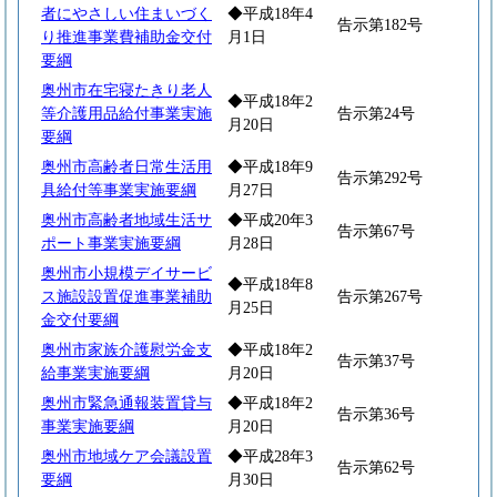
者にやさしい住まいづく
◆平成18年4
告示第182号
り推進事業費補助金交付
月1日
要綱
奥州市在宅寝たきり老人
◆平成18年2
等介護用品給付事業実施
告示第24号
月20日
要綱
奥州市高齢者日常生活用
◆平成18年9
告示第292号
具給付等事業実施要綱
月27日
奥州市高齢者地域生活サ
◆平成20年3
告示第67号
ポート事業実施要綱
月28日
奥州市小規模デイサービ
◆平成18年8
ス施設設置促進事業補助
告示第267号
月25日
金交付要綱
奥州市家族介護慰労金支
◆平成18年2
告示第37号
給事業実施要綱
月20日
奥州市緊急通報装置貸与
◆平成18年2
告示第36号
事業実施要綱
月20日
奥州市地域ケア会議設置
◆平成28年3
告示第62号
要綱
月30日