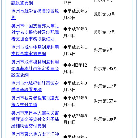
議設置要綱
13日
奥州市就労支援員設置規
◆平成20年5
規則第33号
則
月30日
奥州市中国残留邦人等に
◆平成20年3
対する支援給付及び配偶
規則第12号
月28日
者支援金事務取扱細則
奥州市成年後見制度利用
◆平成19年1
告示第9号
支援事業実施要綱
月24日
奥州市成年後見制度利用
◆令和2年12
促進基本計画策定委員会
告示第295号
月3日
設置要綱
奥州市地域福祉計画策定
◆平成19年9
告示第217号
委員会設置要綱
月28日
奥州市被災者住宅再建支
◆平成22年8
告示第157号
援金交付要綱
月23日
奥州市東日本大震災災害
◆平成23年8
援護資金等貸付金利子補
告示第189号
月18日
給補助金交付要綱
奥州市東北地方太平洋沖
◆平成24年6