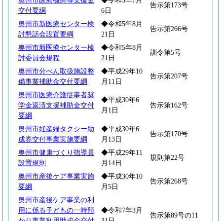
奥州市医療機関等支援金
◆令和3年7月
告示第173号
交付要綱
6日
奥州市新医療センター検
◆令和5年8月
告示第266号
討懇話会設置要綱
21日
奥州市新医療センター検
◆令和5年8月
訓令第5号
討委員会規程
21日
奥州市分べん取扱施設整
◆平成29年10
告示第207号
備事業補助金交付要綱
月11日
奥州市医療介護従事者奨
◆平成30年6
学金返済支援補助金交付
告示第162号
月1日
要綱
奥州市妊産婦タクシー助
◆平成30年6
告示第170号
成券交付事業実施要綱
月13日
奥州市健康づくり指導員
◆平成29年11
規則第22号
設置規則
月14日
奥州市産後ケア事業実施
◆平成30年10
告示第268号
要綱
月5日
奥州市産後ケア事業の利
用に係る子どもの一時預
◆令和7年3月
告示第89号の11
かり事業利用助成金交付
31日