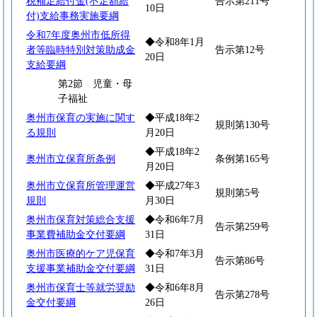
税補足給付金(不足額給
告示第211号
10日
付)支給事務実施要綱
令和7年度奥州市低所得
◆令和8年1月
者等臨時特別対策助成金
告示第12号
20日
支給要綱
第2節 児童・母
子福祉
奥州市保育の実施に関す
◆平成18年2
規則第130号
る規則
月20日
◆平成18年2
奥州市立保育所条例
条例第165号
月20日
奥州市立保育所管理運営
◆平成27年3
規則第5号
規則
月30日
奥州市保育対策総合支援
◆令和6年7月
告示第259号
事業費補助金交付要綱
31日
奥州市医療的ケア児保育
◆令和7年3月
告示第86号
支援事業補助金交付要綱
31日
奥州市保育士等就労奨励
◆令和6年8月
告示第278号
金交付要綱
26日