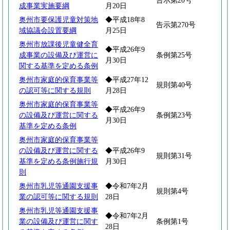
告示第20号
成事業実施要綱
月20日
奥州市要保護児童対策地
◆平成18年8
告示第270号
域協議会設置要綱
月25日
奥州市放課後児童健全育
◆平成26年9
成事業の設備及び運営に
条例第25号
月30日
関する基準を定める条例
奥州市家庭的保育事業等
◆平成27年12
規則第40号
の認可等に関する規則
月28日
奥州市家庭的保育事業等
◆平成26年9
の設備及び運営に関する
条例第23号
月30日
基準を定める条例
奥州市家庭的保育事業等
の設備及び運営に関する
◆平成26年9
規則第31号
基準を定める条例施行規
月30日
則
奥州市乳児等通園支援事
◆令和7年2月
規則第4号
業の認可等に関する規則
28日
奥州市乳児等通園支援事
◆令和7年2月
業の設備及び運営に関す
条例第1号
28日