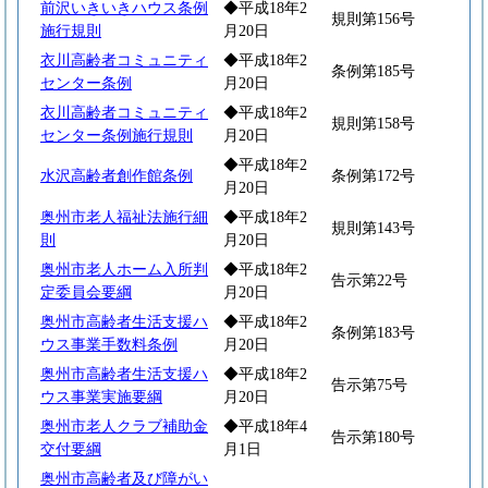
前沢いきいきハウス条例
◆平成18年2
規則第156号
施行規則
月20日
衣川高齢者コミュニティ
◆平成18年2
条例第185号
センター条例
月20日
衣川高齢者コミュニティ
◆平成18年2
規則第158号
センター条例施行規則
月20日
◆平成18年2
水沢高齢者創作館条例
条例第172号
月20日
奥州市老人福祉法施行細
◆平成18年2
規則第143号
則
月20日
奥州市老人ホーム入所判
◆平成18年2
告示第22号
定委員会要綱
月20日
奥州市高齢者生活支援ハ
◆平成18年2
条例第183号
ウス事業手数料条例
月20日
奥州市高齢者生活支援ハ
◆平成18年2
告示第75号
ウス事業実施要綱
月20日
奥州市老人クラブ補助金
◆平成18年4
告示第180号
交付要綱
月1日
奥州市高齢者及び障がい