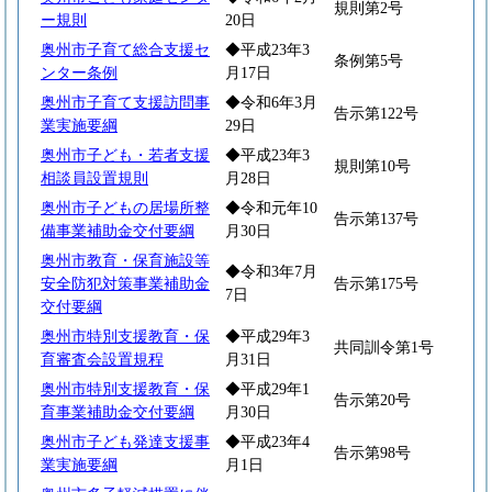
規則第2号
ー規則
20日
奥州市子育て総合支援セ
◆平成23年3
条例第5号
ンター条例
月17日
奥州市子育て支援訪問事
◆令和6年3月
告示第122号
業実施要綱
29日
奥州市子ども・若者支援
◆平成23年3
規則第10号
相談員設置規則
月28日
奥州市子どもの居場所整
◆令和元年10
告示第137号
備事業補助金交付要綱
月30日
奥州市教育・保育施設等
◆令和3年7月
安全防犯対策事業補助金
告示第175号
7日
交付要綱
奥州市特別支援教育・保
◆平成29年3
共同訓令第1号
育審査会設置規程
月31日
奥州市特別支援教育・保
◆平成29年1
告示第20号
育事業補助金交付要綱
月30日
奥州市子ども発達支援事
◆平成23年4
告示第98号
業実施要綱
月1日