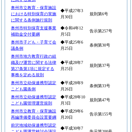
奥州市立教育・保育施設
◆平成27年3
における特別保育の実施
規則第6号
月30日
に関する条例施行規則
奥州市特別保育支援事業
◆令和4年12
告示第257号
補助金交付要綱
月5日
奥州市子ども・子育て会
◆平成25年6
条例第30号
議条例
月25日
奥州市地方教育行政の組
織及び運営に関する法律
◆平成28年7
規則第37号
第27条第1項に規定する
月25日
事務を定める規則
奥州市立幼保連携型認定
◆平成28年9
条例第33号
こども園条例
月26日
奥州市立幼保連携型認定
◆平成28年10
規則第47号
こども園管理運営規則
月3日
奥州市立教育・保育施設
◆平成29年6
告示第155号
再編準備委員会設置要綱
月20日
前沢地域幼保連携型認定
◆平成30年7
こども園運営検討会議設
告示第200号