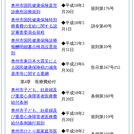
奥州市国民健康保険直営
◆平成18年2
規則第176号
診療所診療規則
月20日
奥州市国民健康保険特別
◆平成18年5
療養費の支給に関する認
訓令第49号
月1日
定審査委員会規程
奥州市国民健康保険診療
◆平成21年3
報酬明細書点検員設置規
規則第10号
月31日
則
奥州市東日本大震災によ
◆平成23年6
る国民健康保険税の減免
告示第167号の2
月30日
基準等に関する要綱
第4章 医療費給付
奥州市子ども、妊産婦及
◆平成18年2
び重度心身障害者医療費
条例第160号
月20日
給付条例
奥州市子ども、妊産婦及
◆平成18年2
び重度心身障害者医療費
規則第119号
月20日
給付条例施行規則
奥州市ひとり親家庭等医
◆平成18年2