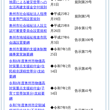
地震による被災世帯への
規則第29号
月1日
生活再建支援金交付規則
奥州市社会福祉法人指導
◆平成25年2
規則第5号
監査専門員設置規則
月19日
奥州市社会福祉法人設立
◆平成25年8
訓令第12号
認可審査委員会設置規程
月26日
奥州市地域福祉推進市民
◆平成27年6
告示第100号
会議設置要綱
月3日
奥州市重層的支援体制整
◆令和7年3月
告示第73号
備事業実施要綱
25日
令和6年度奥州市物価高
対策重点支援給付金(住
◆令和7年2月
告示第40号
民税非課税世帯分)支給
14日
要綱
令和6年度奥州市物価高
対策重点支援給付金(子
◆令和7年2月
告示第41号
育て世帯加算分)支給要
14日
綱
令和7年度奥州市定額減
◆令和7年9月