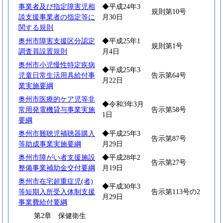
事業者及び指定障害児相
◆平成24年3
規則第10号
談支援事業者の指定等に
月30日
関する規則
奥州市障害支援区分認定
◆平成25年1
規則第1号
調査員設置規則
月4日
奥州市小児慢性特定疾病
◆平成25年3
児童日常生活用具給付事
告示第64号
月22日
業実施要綱
奥州市医療的ケア児等非
◆令和3年3月
常用発電機貸与事業実施
告示第58号
1日
要綱
奥州市難聴児補聴器購入
◆平成25年3
告示第87号
等助成事業実施要綱
月29日
奥州市障がい者支援施設
◆平成28年2
告示第27号
整備事業補助金交付要綱
月19日
奥州市在宅超重症児(者)
◆平成30年3
等短期入所受入体制支援
告示第113号の2
月29日
事業費給付要綱
第2章 保健衛生