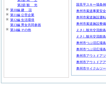
第1節
商
工
国見平スキー場条例
第2節
観
光
第10編
建
設
奥州市索道事業安全
第11編 公営企業
奥州市索道施設運転
第12編 生活環境
奥州市索道施設整備
第13編 男女共同参画
第14編 その他
えさし観光交流館条
えさし観光交流館条
奥州市つぶ沼広場条
奥州市つぶ沼広場条
奥州市アウトドアツ
奥州市アウトドアア
奥州市サイクルツー