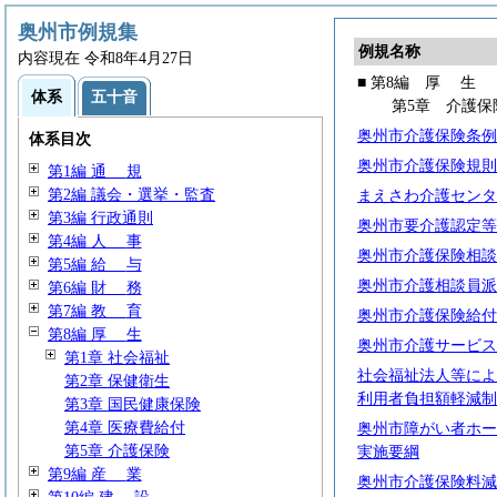
奥州市例規集
例規名称
内容現在 令和8年4月27日
■ 第8編
厚
生
体系
五十音
第5章 介護保
奥州市介護保険条例
体系目次
奥州市介護保険規則
第1編
通
規
第2編 議会・選挙・監査
まえさわ介護センタ
第3編 行政通則
奥州市要介護認定等
第4編
人
事
奥州市介護保険相談
第5編
給
与
奥州市介護相談員派
第6編
財
務
第7編
教
育
奥州市介護保険給付
第8編
厚
生
奥州市介護サービス
第1章 社会福祉
社会福祉法人等によ
第2章 保健衛生
利用者負担額軽減制
第3章 国民健康保険
第4章 医療費給付
奥州市障がい者ホー
第5章 介護保険
実施要綱
第9編
産
業
奥州市介護保険料減