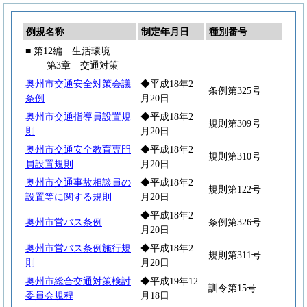
例規名称
制定年月日
種別番号
■ 第12編 生活環境
第3章 交通対策
奥州市交通安全対策会議
◆平成18年2
条例第325号
条例
月20日
奥州市交通指導員設置規
◆平成18年2
規則第309号
則
月20日
奥州市交通安全教育専門
◆平成18年2
規則第310号
員設置規則
月20日
奥州市交通事故相談員の
◆平成18年2
規則第122号
設置等に関する規則
月20日
◆平成18年2
奥州市営バス条例
条例第326号
月20日
奥州市営バス条例施行規
◆平成18年2
規則第311号
則
月20日
奥州市総合交通対策検討
◆平成19年12
訓令第15号
委員会規程
月18日