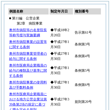
例規名称
制定年月日
種別番号
■ 第11編 公営企業
第2章 病院事業
奥州市病院等の名誉院長
◆平成18年2
告示第61号
等称号授与実施要綱
月20日
奥州市病院事業の設置等
◆平成27年1
条例第3号
に関する条例
月30日
奥州市病院事業管理者の
◆平成27年1
条例第4号
給与に関する条例
月30日
奥州市医療局企業職員の
◆平成27年1
給与の種類及び基準に関
条例第5号
月30日
する条例
奥州市病院事業の使用料
◆平成27年1
条例第6号
及び手数料条例
月30日
奥州市医療局企業職員に
おける地方公営企業法第
◆平成27年3
規則第20号
39条第2項の規定に基づ
月30日
く職を定める規則