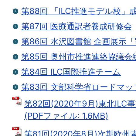
第88回 「ILC推進モデル校」
第87回 医療通訳者養成研修会
第86回 水沢図書館 企画展示「
第85回 奥州市推進連絡協議会
第84回 ILC国際推進チーム
第83回 文部科学省ロードマッ
第82回(2020年9月)東北I
(PDFファイル: 1.6MB)
第81回(2020年8月)次期欧州