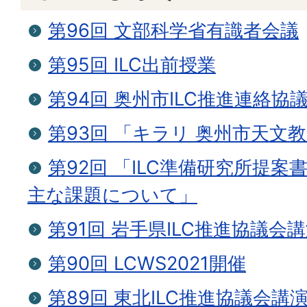
第96回 文部科学省有識者会議
第95回 ILC出前授業
第94回 奥州市ILC推進連絡協
第93回 「キラリ 奥州市天文
第92回 「ILC準備研究所提案
主な課題について」
第91回 岩手県ILC推進協議会
第90回 LCWS2021開催
第89回 東北ILC推進協議会講